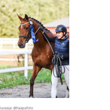
Kuvaaja: @haapafoto