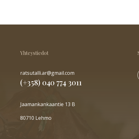
Yhteystiedot
ratsutalli.ar@gmail.com
(+358) 040 774 3011
Jaamankankaantie 13 B
80710 Lehmo