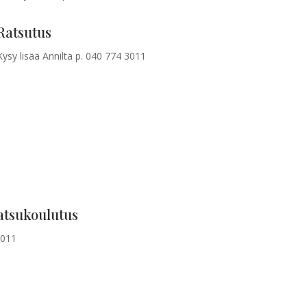
Ratsutus
Kysy lisää Annilta p. 040 774 3011
atsukoulutus
3011