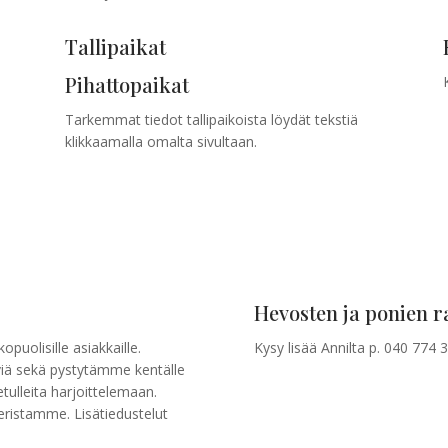
Tallipaikat
Pihattopaikat
Tarkemmat tiedot tallipaikoista löydät tekstiä
klikkaamalla omalta sivultaan.
Hevosten ja ponien r
uolisille asiakkaille.
Kysy lisää Annilta p. 040 774 
viä sekä pystytämme kentälle
vetulleita harjoittelemaan.
eristamme. Lisätiedustelut